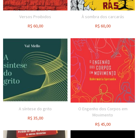
Versos Proibidos
À sombra dos carcarás
R$
60,00
R$
60,00
A síntese do grito
O Engenho dos Corpos em
Movimento
R$
35,00
R$
45,00