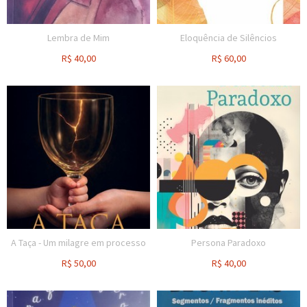
Lembra de Mim
Eloquência de Silêncios
R$
40,00
R$
60,00
A Taça - Um milagre em processo
Persona Paradoxo
R$
50,00
R$
40,00