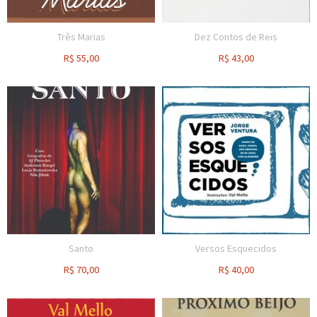
Três Marias
Dez Contos de Reis
R$
55,00
R$
43,00
Santo
Versos Esquecidos
R$
70,00
R$
40,00