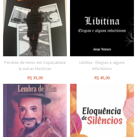
Perdido de Amor em Copacabana
Libitina - Elegias e alguns
& outras Histórias
infortúnios
R$
35,00
R$
45,00