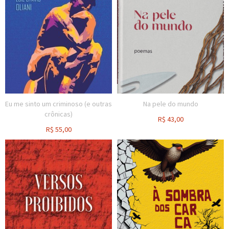
Eu me sinto um criminoso (e outras
Na pele do mundo
crônicas)
R$
43,00
R$
55,00