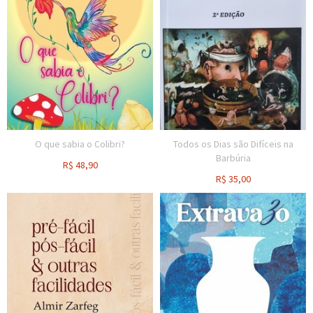
O que sabia o Colibri?
Todos os Dias são Difíceis na
Barbúria
R$
48,90
R$
35,00