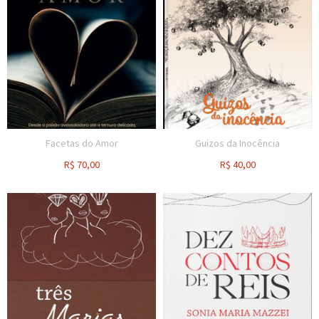
Facetas do Amor
Guizos da Inocência
R$
70,00
R$
40,00