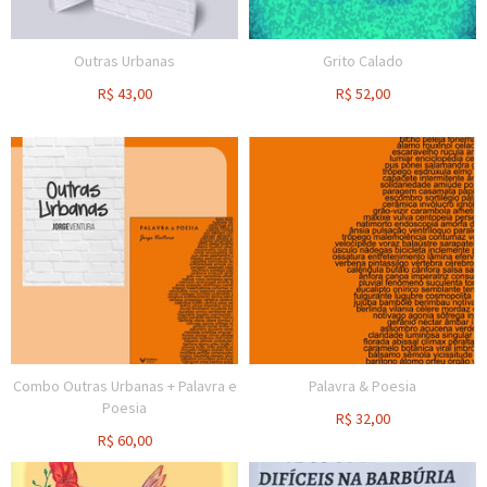
Outras Urbanas
Grito Calado
R$
43,00
R$
52,00
Combo Outras Urbanas + Palavra e
Palavra & Poesia
Poesia
R$
32,00
R$
60,00