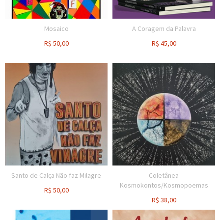
Mosaico
A Coragem da Palavra
R$
50,00
R$
45,00
Santo de Calça Não faz Milagre
Coletânea
Kosmokontos/Kosmopoemas
R$
50,00
R$
38,00