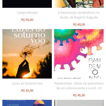
Campo Minado
A Reinvenção da Metáfora: As
bodas de Rogério Salgado
R$
50,00
R$
60,00
Luzes ao Soturno Voo
Pandemônio - Diário da quarentena
de um sobrevivente à covid - 19
R$
43,00
R$
45,00