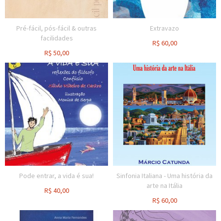
Pré-fácil, pós-fácil & outras
Extravazo
facilidades
R$
60,00
R$
50,00
Pode entrar, a vida é sua!
Sinfonia Italiana - Uma história da
arte na Itália
R$
40,00
R$
60,00