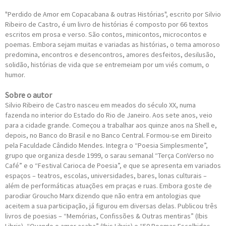
"Perdido de Amor em Copacabana & outras Histórias", escrito por Silvio
Ribeiro de Castro, é um livro de histórias é composto por 66 textos
escritos em prosa e verso. São contos, minicontos, microcontos e
poemas. Embora sejam muitas e variadas as histórias, o tema amoroso
predomina, encontros e desencontros, amores desfeitos, desilusão,
solidão, histórias de vida que se entremeiam por um viés comum, o
humor.
Sobre o autor
Silvio Ribeiro de Castro nasceu em meados do século XX, numa
fazenda no interior do Estado do Rio de Janeiro. Aos sete anos, veio
para a cidade grande. Começou a trabalhar aos quinze anos na Shell e,
depois, no Banco do Brasil e no Banco Central. Formou-se em Direito
pela Faculdade Cândido Mendes. Integra o “Poesia Simplesmente”,
grupo que organiza desde 1999, o sarau semanal “Terça ConVerso no
Café” e o “Festival Carioca de Poesia”, e que se apresenta em variados
espaços – teatros, escolas, universidades, bares, lonas culturais –
além de performáticas atuações em praças e ruas. Embora goste de
parodiar Groucho Marx dizendo que não entra em antologias que
aceitem a sua participação, já figurou em diversas delas. Publicou três
livros de poesias – “Memórias, Confissões & Outras mentiras” (Ibis