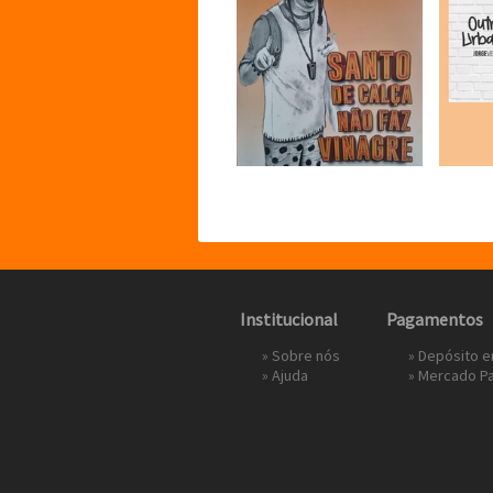
Institucional
Pagamentos
»
Sobre nós
» Depósito 
»
Ajuda
»
Mercado P