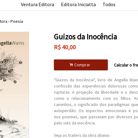
Ventura Editora
Editora Iniciatta
Todos
tora
›
Poesia
Guizos da Inocência
R$
40,00
.
Comprar
Calcular o fr
"Guizos da Inocência", livro de Angella Wai
confissão das experiências dolorosas com
rupturas. A projeção da liberdade e o de
como o relacionamento com os filhos. A
caminhos, o significado dos paradigmas qu
autoperdão. Os aspectos emocionais e psi
nos poemas, que passeiam por diversos pe
pelo viés da inocência.
Veja os trailers da obra abaixo: